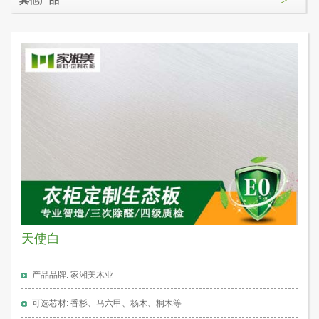
天使白
产品品牌: 家湘美木业
可选芯材: 香杉、马六甲、杨木、桐木等